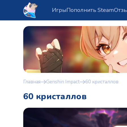
Игры
Пополнить Steam
Отз
Главная
Genshin Impact
60 кристаллов
60 кристаллов