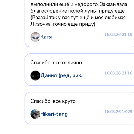
выполнили ещё и недорого. Заказывала
благословение полой луны, приду ещё.
(Ваааай так у вас тут ещё и моя любимая
Лизочка, точно ещё приду)
16.03.26 21:19
Катя
Спасибо, все отлично
16.03.26 21:16
Данил (ред, рик...
Спасибо, всё круто
16.03.26 16:29
Hikari-tang