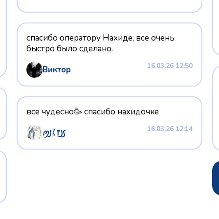
спасибо оператору Нахиде, все очень
быстро было сделано.
16.03.26 12:50
Виктор
все чудесно🥳 спасибо нахидочке
16.03.26 12:14
ꪑ꠸ᛕ᥅꠸꠹