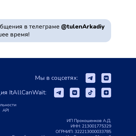
общения в телеграме
@tulenArkadiy
шее время!
Мы в соцсетях:
я ItAllCanWait:
льности
API
ИП Прокошенков А.Д.
ИНН: 213001775329
ОГРНИП: 322213000033785